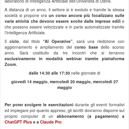
laboratorio di Intelligenza Artificiale dell’Università di Udine.
A distanza di un anno, il settore si è evoluto e tramite la stessa
società si propone ora
un corso ancora più focalizzato
sulle
varie attività
che devono essere svolte dalle imprese edili
e
che possono essere velocizzate e in parte automatizzate tramite
l’Intelligenza Artificiale.
Il
ciclo
, dal titolo
“AI Operative”
, sarà una riedizione con
aggiornamento e ampliamento del
corso base
dello scorso
anno. Sarà costituito da tre incontri che si terranno
esclusivamente in modalità webinar tramite piattaforma
Zoom.
dalle 14:30 alle 17:30
nelle giornate di
giovedì 14 maggio, mercoledì 20 maggio, mercoledì 27
maggio
Per poter svolgere le esercitazioni
durante gli eventi formativi
ed impiegare poi quanto appreso, gli iscritti dovranno disporre sul
proprio computer
di un
abbonamento (a pagamento) a
ChatGPT Plus
e a
Claude Pro
.