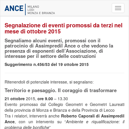
Toggl
naviga
Segnalazione di eventi promossi da terzi nel
mese di ottobre 2015
Segnaliamo alcuni eventi, promossi con il
patrocinio di Assimpredil Ance o che vedono la
presenza di esponenti dell’Associazione, di
interesse per il settore delle costruzioni
Suggerimento n.456/53 del 19 ottobre 2015
Ritenendoli di potenziale interesse, si segnalano:
Territorio e paesaggio. Il coraggio di trasformare
21 ottobre
2015,
ore 9.00
– 13.30
Evento promosso dal Collegio Geometri e Geometri Laureati
della provincia di Monza e Brianza e della Provincia di Lecco
Tra i relatori, interverrà anche
Roberto Caporali di Assimpredil
Ance
, con un intervento su “
Ambiente e riqualificazione: il
problema delle bonifiche
”