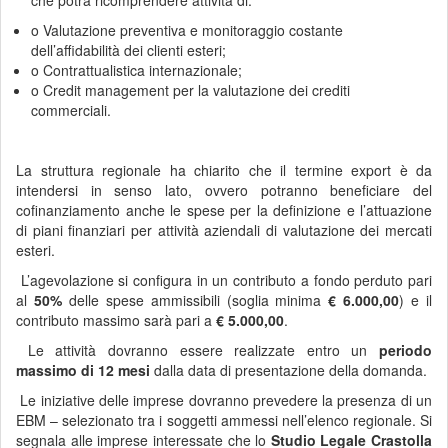
che potrà ricomprendere attività di:
o Valutazione preventiva e monitoraggio costante
dell’affidabilità dei clienti esteri;
o Contrattualistica internazionale;
o Credit management per la valutazione dei crediti
commerciali.
La struttura regionale ha chiarito che il termine export è da
intendersi in senso lato, ovvero potranno beneficiare del
cofinanziamento anche le spese per la definizione e l’attuazione
di piani finanziari per attività aziendali di valutazione dei mercati
esteri.
L’agevolazione si configura in un contributo a fondo perduto pari
al
50%
delle spese ammissibili (soglia minima
€ 6.000,00
) e il
contributo massimo sarà pari a
€ 5.000,00
.
Le attività dovranno essere realizzate entro un
periodo
massimo di 12 mesi
dalla data di presentazione della domanda.
Le iniziative delle imprese dovranno prevedere la presenza di un
EBM – selezionato tra i soggetti ammessi nell’elenco regionale. Si
segnala alle imprese interessate che lo
Studio Legale Crastolla