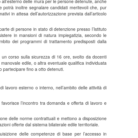
voro all’esterno delle mura per le persone detenute, anche
e potrà inoltre segnalare candidati meritevoli che, pur
vi in attesa dell’autorizzazione prevista dall’articolo
parte di persone in stato di detenzione presso l’Istituto
nsistere in mansioni di natura impiegatizia, secondo le
l’ambito dei programmi di trattamento predisposti dalla
 un corso sulla sicurezza di 16 ore, svolto da docenti
manovale edile, o altra eventuale qualifica individuata
 partecipare fino a otto detenuti.
di lavoro esterno o interno, nell’ambito delle attività di
favorisce l’incontro tra domanda e offerta di lavoro e
one delle norme contrattuali e mettono a disposizione
zioni offerte dal sistema bilaterale edile territoriale.
acquisizione delle competenze di base per l’accesso in