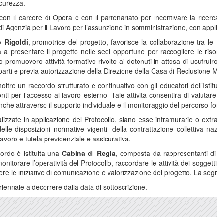
icurezza.
on il carcere di Opera e con il partenariato per incentivare la ricerca 
 di Agenzia per il Lavoro per l’assunzione in somministrazione, con app
 Rigoldi
, promotrice del progetto, favorisce la collaborazione tra le
 a presentare il progetto nelle sedi opportune per raccogliere le ri
 promuovere attività formative rivolte ai detenuti in attesa di usufruir
 parti e previa autorizzazione della Direzione della Casa di Reclusione 
inoltre un raccordo strutturato e continuativo con gli educatori dell’Isti
nti per l’accesso al lavoro esterno. Tale attività consentirà di valuta
anche attraverso il supporto individuale e il monitoraggio del percorso fo
realizzate in applicazione del Protocollo, siano esse intramurarie o ex
 delle disposizioni normative vigenti, della contrattazione collettiva naz
lavoro e tutela previdenziale e assicurativa.
cordo è istituita una
Cabina di Regia
, composta da rappresentanti di 
monitorare l’operatività del Protocollo, raccordare le attività dei soggett
ere le iniziative di comunicazione e valorizzazione del progetto. La se
 triennale a decorrere dalla data di sottoscrizione.