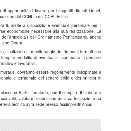
di opportunità di lavoro per i soggetti ritenuti idonei,
licazione del CCNL e del CCPL Edilizia.
 Parti, mette a disposizione eventuale personale per il
sorse economiche necessarie alla sua realizzazione. La
e dell’articolo 21 dell’Ordinamento Penitenziario, anche
Milano Opera.
tuto, finalizzato al monitoraggio dei detenuti formati che
re tempi e modalità di eventuale inserimento in percorsi
rmativo e lavorativo.
tramurarie, dovranno essere regolarmente disciplinate e
ionale e territoriale del settore edile e dei principi di
ciascuna Parte firmataria, con il compito di elaborare
i coinvolti, valutare l’estensione della partecipazione ad
greteria tecnica avrà sede presso Assimpredil Ance.