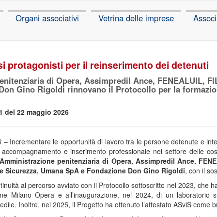
Organi associativi
Vetrina delle imprese
Associ
si protagonisti per il reinserimento dei detenuti
enitenziaria di Opera, Assimpredil Ance, FENEALUIL, 
on Gino Rigoldi rinnovano il Protocollo per la formazion
1 del 22 maggio 2026
6
– Incrementare le opportunità di lavoro tra le persone detenute e inter
 accompagnamento e inserimento professionale nel settore delle costr
Amministrazione penitenziaria di Opera, Assimpredil Ance, FE
 e Sicurezza, Umana SpA e Fondazione Don Gino Rigoldi
, con il s
inuità al percorso avviato con il Protocollo sottoscritto nel 2023, che ha
ne Milano Opera e all’inaugurazione, nel 2024, di un laboratorio s
dile. Inoltre, nel 2025, il Progetto ha ottenuto l’attestato ASviS come buo