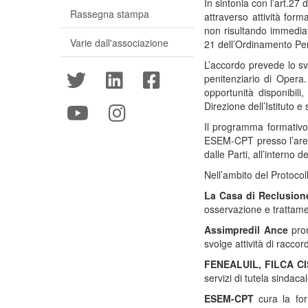
In sintonia con l’art.27
Rassegna stampa
attraverso attività for
non risultando immediat
Varie dall'associazione
21 dell’Ordinamento Pen
L’accordo prevede lo svo
penitenziario di Opera.
opportunità disponibili
Direzione dell’Istituto e
Il programma formativo 
ESEM-CPT presso l’area 
dalle Parti, all’interno
Nell’ambito del Protocol
La Casa di Reclusion
osservazione e trattament
Assimpredil Ance
prom
svolge attività di raccord
FENEALUIL, FILCA CI
servizi di tutela sindaca
ESEM-CPT
cura la form