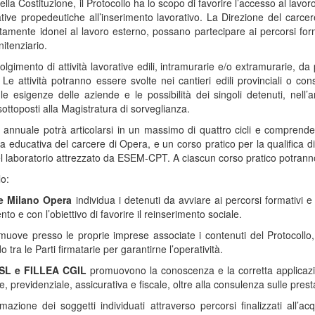
 della Costituzione, il Protocollo ha lo scopo di favorire l’accesso al la
mative propedeutiche all’inserimento lavorativo. La Direzione del carcer
amente idonei al lavoro esterno, possano partecipare ai percorsi formati
itenziario.
lgimento di attività lavorative edili, intramurarie e/o extramurarie, da 
 Le attività potranno essere svolte nei cantieri edili provinciali o co
, le esigenze delle aziende e le possibilità dei singoli detenuti, nel
 sottoposti alla Magistratura di sorveglianza.
annuale potrà articolarsi in un massimo di quattro cicli e comprende
educativa del carcere di Opera, e un corso pratico per la qualifica di 
 del laboratorio attrezzato da ESEM-CPT. A ciascun corso pratico potranno
lo:
e Milano Opera
individua i detenuti da avviare ai percorsi formativi e 
o e con l’obiettivo di favorire il reinserimento sociale.
uove presso le proprie imprese associate i contenuti del Protocollo, 
o tra le Parti firmatarie per garantirne l’operatività.
SL e FILLEA CGIL
promuovono la conoscenza e la corretta applicazi
le, previdenziale, assicurativa e fiscale, oltre alla consulenza sulle presta
azione dei soggetti individuati attraverso percorsi finalizzati all’