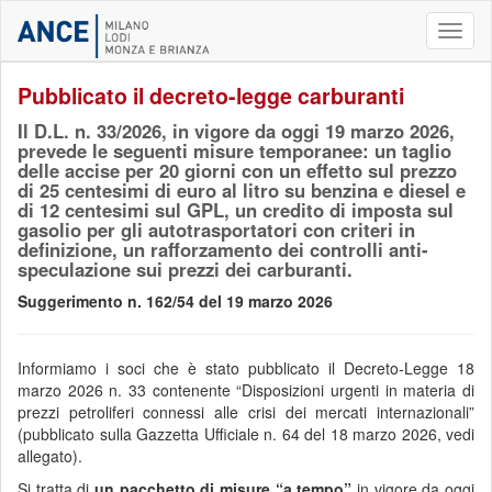
Toggl
naviga
Pubblicato il decreto-legge carburanti
Il D.L. n. 33/2026, in vigore da oggi 19 marzo 2026,
prevede le seguenti misure temporanee: un taglio
delle accise per 20 giorni con un effetto sul prezzo
di 25 centesimi di euro al litro su benzina e diesel e
di 12 centesimi sul GPL, un credito di imposta sul
gasolio per gli autotrasportatori con criteri in
definizione, un rafforzamento dei controlli anti-
speculazione sui prezzi dei carburanti.
Suggerimento n. 162/54 del 19 marzo 2026
Informiamo i soci che è stato pubblicato il Decreto-Legge 18
marzo 2026 n. 33 contenente “Disposizioni urgenti in materia di
prezzi petroliferi connessi alle crisi dei mercati internazionali”
(pubblicato sulla Gazzetta Ufficiale n. 64 del 18 marzo 2026, vedi
allegato).
Si tratta di
un pacchetto di misure “a tempo”
in vigore da oggi