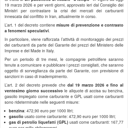
19 marzo 2026 e per venti giorni, approvato ieri dal Consiglio dei
Ministri per contrastare la crisi dei mercati dei carburanti
innescata dal conflitto in Iran, attualmente in corso.
L’art. 1 del decreto contiene
misure di prevenzione e contrasto
a fenomeni speculativi
.
In particolare, viene rafforzata l’attività di monitoraggio dei prezzi
dei carburanti da parte del Garante dei prezzi del Ministero delle
Imprese e del Made in Italy.
Per un periodo di tre mesi, le compagnie petrolifere saranno
tenute a comunicare e pubblicare i prezzi consigliati, che saranno
oggetto di sorveglianza da parte del Garante, con previsione di
sanzioni in caso di inadempimento.
L’art. 2 del decreto prevede che
dal 19 marzo 2026 e fino al
ventesimo giorno successivo
le aliquote di accisa su benzina,
gasolio impiegato come carburante e GPL usati come carburanti
sono rideterminate nelle seguenti misure:
benzina
: 472,90 euro per 1000 litri;
gasolio
usato come carburante: 472,90 euro per 1000 litri;
gas di petrolio liquefatti (GPL)
usati come carburanti: 167,77
euro per mille chilogrammi.