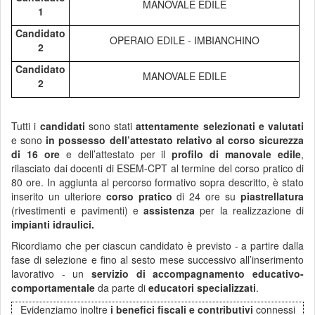
MANOVALE EDILE
1
Candidato
OPERAIO EDILE - IMBIANCHINO
2
Candidato
MANOVALE EDILE
2
Tutti i
candidati
sono stati
attentamente selezionati e valutati
e sono
in possesso dell’attestato relativo al corso sicurezza
di 16 ore
e dell’attestato per il
profilo di manovale edile
,
rilasciato dai docenti di ESEM-CPT al termine del corso pratico di
80 ore. In aggiunta al percorso formativo sopra descritto, è stato
inserito un ulteriore
corso pratico
di 24 ore su
piastrellatura
(rivestimenti e pavimenti) e
assistenza
per la realizzazione di
impianti idraulici.
Ricordiamo che per ciascun candidato è previsto - a partire dalla
fase di selezione e fino al sesto mese successivo all’inserimento
lavorativo - un
servizio di accompagnamento educativo-
comportamentale
da parte di
educatori specializzati
.
Evidenziamo inoltre
i benefici fiscali e contributivi
connessi