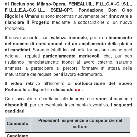
di Reclusione Milano-Opera, FENEALUIL, F.I.L.C.A.-C.I.S.L.,
F.I.L.L.E.A.-C.G.I.L., ESEM-CPT, Fondazione Don Gino
Rigoldi e Umana
si sono incontrati nuovamente per
rinnovare e
rilanciare il Progetto
mediante la sottoscrizione di un nuovo
Protocollo.
Il nuovo accordo, con
valenza triennale
, porta un i
ncremento
del numero di corsi annuali ed un ampliamento della platea
di candidati
. Saranno infatti inclusi nella formazione anche quei
detenuti, reputati
particolarmente meritevoli
, che, pur non
risultando immediatamente idonei al lavoro esterno, saranno
ammessi a partecipare ai percorsi formativi in attesa della
maturazione dei requisiti per il lavoro extramurario.
Il
video
relativo all’incontro di
sottoscrizione del nuovo
Protocollo
è disponibile
cliccando
qui
.
Con l’occasione, ricordiamo alle imprese che
sono
al momento
disponibili,
per un eventuale inserimento lavorativo,
i seguenti
candidati
:
Precedenti esperienze e competenze nel
Candidato
settore
Candidato