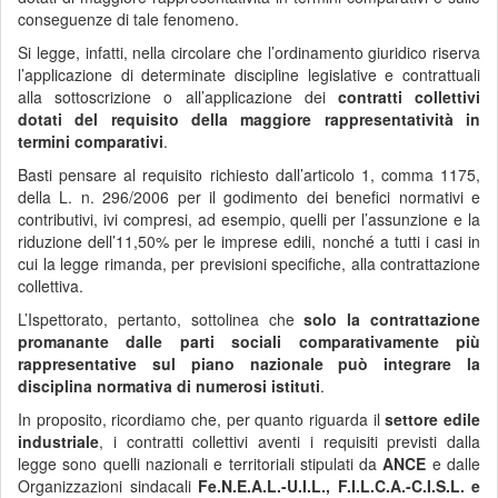
conseguenze di tale fenomeno.
Si legge, infatti, nella circolare che l’ordinamento giuridico riserva
l’applicazione di determinate discipline legislative e contrattuali
alla sottoscrizione o all’applicazione dei
contratti collettivi
dotati del requisito della maggiore rappresentatività in
termini comparativi
.
Basti pensare al requisito richiesto dall’articolo 1, comma 1175,
della L. n. 296/2006 per il godimento dei benefici normativi e
contributivi, ivi compresi, ad esempio, quelli per l’assunzione e la
riduzione dell’11,50% per le imprese edili, nonché a tutti i casi in
cui la legge rimanda, per previsioni specifiche, alla contrattazione
collettiva.
L’Ispettorato, pertanto, sottolinea che
solo la contrattazione
promanante dalle parti sociali comparativamente più
rappresentative sul piano nazionale può integrare la
disciplina normativa di numerosi istituti
.
In proposito, ricordiamo che, per quanto riguarda il
settore edile
industriale
, i contratti collettivi aventi i requisiti previsti dalla
legge sono quelli nazionali e territoriali stipulati da
ANCE
e dalle
Organizzazioni sindacali
Fe.N.E.A.L.-U.I.L., F.I.L.C.A.-C.I.S.L. e