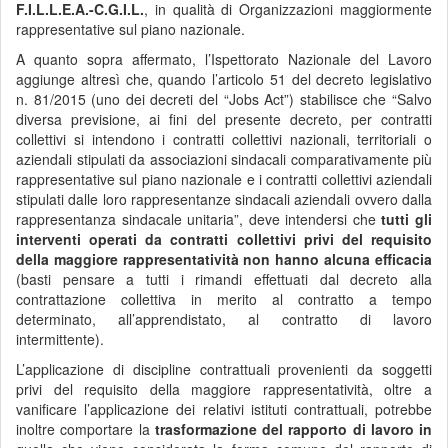
F.I.L.L.E.A.-C.G.I.L.
, in qualità di Organizzazioni maggiormente
rappresentative sul piano nazionale.
A quanto sopra affermato, l’Ispettorato Nazionale del Lavoro
aggiunge altresì che, quando l’articolo 51 del decreto legislativo
n. 81/2015 (uno dei decreti del “Jobs Act”) stabilisce che “Salvo
diversa previsione, ai fini del presente decreto, per contratti
collettivi si intendono i contratti collettivi nazionali, territoriali o
aziendali stipulati da associazioni sindacali comparativamente più
rappresentative sul piano nazionale e i contratti collettivi aziendali
stipulati dalle loro rappresentanze sindacali aziendali ovvero dalla
rappresentanza sindacale unitaria”, deve intendersi che
tutti gli
interventi operati da contratti collettivi privi del requisito
della maggiore rappresentatività non hanno alcuna efficacia
(basti pensare a tutti i rimandi effettuati dal decreto alla
contrattazione collettiva in merito al contratto a tempo
determinato, all’apprendistato, al contratto di lavoro
intermittente).
L’applicazione di discipline contrattuali provenienti da soggetti
privi del requisito della maggiore rappresentatività, oltre a
vanificare l’applicazione dei relativi istituti contrattuali, potrebbe
inoltre comportare la
trasformazione del rapporto di lavoro in