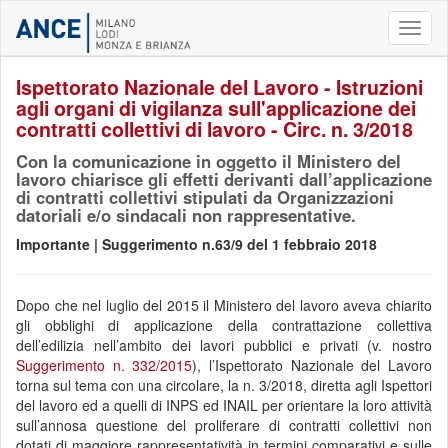
Toggl
naviga
Ispettorato Nazionale del Lavoro - Istruzioni
agli organi di vigilanza sull'applicazione dei
contratti collettivi di lavoro - Circ. n. 3/2018
Con la comunicazione in oggetto il Ministero del
lavoro chiarisce gli effetti derivanti dall’applicazione
di contratti collettivi stipulati da Organizzazioni
datoriali e/o sindacali non rappresentative.
Importante | Suggerimento n.63/9 del 1 febbraio 2018
Dopo che nel luglio del 2015 il Ministero del lavoro aveva chiarito
gli obblighi di applicazione della contrattazione collettiva
dell’edilizia nell’ambito dei lavori pubblici e privati (v. nostro
Suggerimento n. 332/2015
), l’Ispettorato Nazionale del Lavoro
torna sul tema con una circolare, la n. 3/2018, diretta agli Ispettori
del lavoro ed a quelli di INPS ed INAIL per orientare la loro attività
sull’annosa questione del proliferare di contratti collettivi non
dotati di maggiore rappresentatività in termini comparativi e sulle