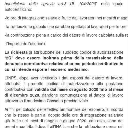
beneficiaria dello sgravio art.3 DL 104/2020
” nella quale
autocertificano:
-
le ore di integrazione salariale fruite dai lavoratori nei mesi di ma
-
la retribuzione globale che sarebbe spettata ai lavoratori per le ore
-
la contribuzione piena a carico del datore di lavoro calcolata sulla r
-
l’importo dell’esonero.
La richiesta
di attribuzione del suddetto codice di autorizzazione
“
2Q
”
deve essere inoltrata prima della trasmissione della
denuncia contributiva relativa al primo periodo retributivo in
cui si intende esporre l’esonero medesimo
.
L’INPS, dopo aver verificato i dati esposti dal datore di lavoro,
attribuirà il predetto codice di autorizzazione alla posizione
contributiva con
validità dal mese di agosto 2020 fino al mese
di dicembre 2020
, dandone comunicazione al datore di lavoro
attraverso il medesimo Cassetto previdenziale.
Ai fini del calcolo dell’effettivo ammontare dell’esonero, si ricorda
che lo stesso è pari al doppio delle ore di integrazione salariale
già fruite nei mesi di maggio e giugno 2020, con esclusione dei
premi e contributi dovuti all'INAIL, e che la retribuzione persa nei