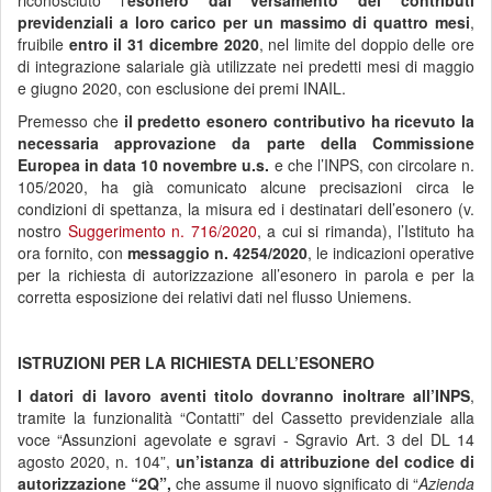
riconosciuto l’
esonero dal versamento dei contributi
previdenziali a loro carico per un massimo di quattro mesi
,
fruibile
entro il 31 dicembre 2020
, nel limite del doppio delle ore
di integrazione salariale già utilizzate nei predetti mesi di maggio
e giugno 2020, con esclusione dei premi INAIL.
Premesso che
il predetto esonero contributivo ha ricevuto la
necessaria approvazione da parte della Commissione
Europea in data 10 novembre u.s.
e che l’INPS, con circolare n.
105/2020, ha già comunicato alcune precisazioni circa le
condizioni di spettanza, la misura ed i destinatari dell’esonero (v.
nostro
Suggerimento n. 716/2020
, a cui si rimanda), l’Istituto ha
ora fornito, con
messaggio n. 4254/2020
, le indicazioni operative
per la richiesta di autorizzazione all’esonero in parola e per la
corretta esposizione dei relativi dati nel flusso Uniemens.
ISTRUZIONI PER LA RICHIESTA DELL’ESONERO
I datori di lavoro aventi titolo dovranno
inoltrare all’INPS
,
tramite la funzionalità “Contatti” del Cassetto previdenziale alla
voce “Assunzioni agevolate e sgravi - Sgravio Art. 3 del DL 14
agosto 2020, n. 104”,
un’istanza di attribuzione del codice di
autorizzazione “2Q”,
che assume il nuovo significato di “
Azienda