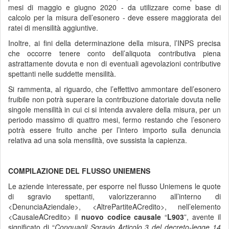
mesi di maggio e giugno 2020 - da utilizzare come base di
calcolo per la misura dell’esonero - deve essere maggiorata dei
ratei di mensilità aggiuntive.
Inoltre, ai fini della determinazione della misura, l’INPS precisa
che occorre tenere conto dell’aliquota contributiva piena
astrattamente dovuta e non di eventuali agevolazioni contributive
spettanti nelle suddette mensilità.
Si rammenta, al riguardo, che l’effettivo ammontare dell’esonero
fruibile non potrà superare la contribuzione datoriale dovuta nelle
singole mensilità in cui ci si intenda avvalere della misura, per un
periodo massimo di quattro mesi, fermo restando che l’esonero
potrà essere fruito anche per l’intero importo sulla denuncia
relativa ad una sola mensilità, ove sussista la capienza.
COMPILAZIONE DEL FLUSSO UNIEMENS
Le aziende interessate, per esporre nel flusso Uniemens le quote
di sgravio spettanti, valorizzeranno all’interno di
<DenunciaAziendale>, <AltrePartiteACredito>, nell’elemento
<CausaleACredito> il
nuovo codice causale
“
L903
”, avente il
significato di “
Conguagli Sgravio Articolo 3 del decreto-legge 14