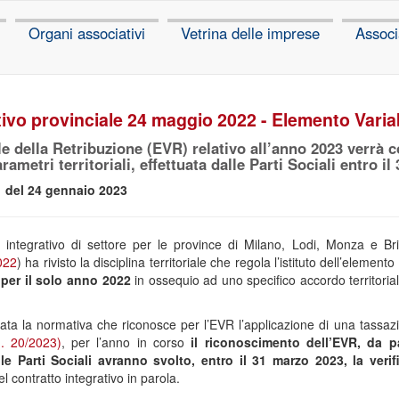
Organi associativi
Vetrina delle imprese
Associ
tivo provinciale 24 maggio 2022 - Elemento Varia
e della Retribuzione (EVR) relativo all’anno 2023 verrà 
arametri territoriali, effettuata dalle Parti Sociali entro il
 del 24 gennaio 2023
to integrativo di settore per le province di Milano, Lodi, Monza e B
022
) ha rivisto la disciplina territoriale che regola l’istituto dell’elemento
o
per il solo anno 2022
in ossequio ad uno specifico accordo territorial
ta la normativa che riconosce per l’EVR l’applicazione di una tassazi
. 20/2023)
, per l’anno in corso
il riconoscimento dell’EVR, da p
 Parti Sociali avranno svolto, entro il 31 marzo 2023, la verifi
el contratto integrativo in parola.