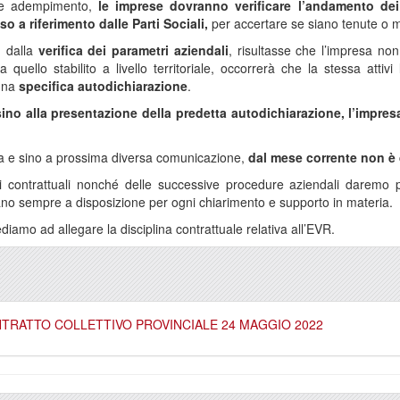
le adempimento,
le imprese dovranno verificare l’andamento dei
o a riferimento dalle Parti Sociali,
per accertare se siano tenute o 
, dalla
verifica dei parametri aziendali
, risultasse che l’impresa no
a quello stabilito a livello territoriale, occorrerà che la stessa atti
 una
specifica autodichiarazione
.
sino alla presentazione della predetta autodichiarazione, l’impres
ra e sino a prossima diversa comunicazione,
dal mese corrente non è 
ti contrattuali nonché delle successive procedure aziendali daremo 
stano sempre a disposizione per ogni chiarimento e supporto in materia.
amo ad allegare la disciplina contrattuale relativa all’EVR.
TRATTO COLLETTIVO PROVINCIALE 24 MAGGIO 2022