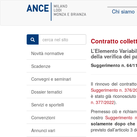
Chi siamo
Contratto collet
L’Elemento Variabil
Novità normative
della verifica dei p
Suggerimento n. 64/11
Scadenze
Convegni e seminari
Il rinnovo del contrat
Suggerimento n. 376/2
Dossier tematici
è stato già riconosciut
n. 377/2022
).
Servizi e sportelli
Premesso ciò e richiama
Convenzioni
nostro
Suggerimento n
solamente dopo che le
previsto dall’articolo 3 d
Annunci vari