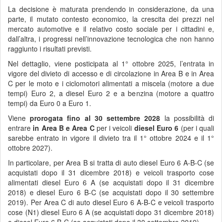
La decisione è maturata prendendo in considerazione, da una
parte, il mutato contesto economico, la crescita dei prezzi nel
mercato automotive e il relativo costo sociale per i cittadini e,
dall’altra, i progressi nell’innovazione tecnologica che non hanno
raggiunto i risultati previsti.
Nel dettaglio, viene posticipata al 1° ottobre 2025, l’entrata in
vigore del divieto di accesso e di circolazione in Area B e in Area
C per le moto e i ciclomotori alimentati a miscela (motore a due
tempi) Euro 2, a diesel Euro 2 e a benzina (motore a quattro
tempi) da Euro 0 a Euro 1.
Viene
prorogata fino al 30 settembre 2028
la possibilità di
entrare
in Area B e Area C
per i veicoli
diesel Euro 6
(per i quali
sarebbe entrato in vigore il divieto tra il 1° ottobre 2024 e il 1°
ottobre 2027).
In particolare, per Area B si tratta di auto diesel Euro 6 A-B-C (se
acquistati dopo il 31 dicembre 2018) e veicoli trasporto cose
alimentati diesel Euro 6 A (se acquistati dopo il 31 dicembre
2018) e diesel Euro 6 B-C (se acquistati dopo il 30 settembre
2019). Per Area C di auto diesel Euro 6 A-B-C e veicoli trasporto
cose (N1) diesel Euro 6 A (se acquistati dopo 31 dicembre 2018)