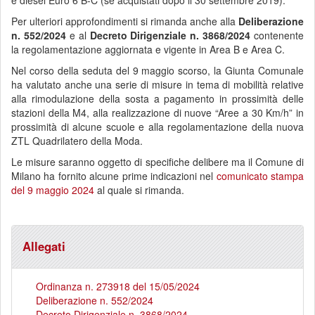
e diesel Euro 6 B-C (se acquistati dopo il 30 settembre 2019).
Per ulteriori approfondimenti si rimanda anche alla
Deliberazione
n. 552/2024
e al
Decreto Dirigenziale n. 3868/2024
contenente
la regolamentazione aggiornata e vigente in Area B e Area C.
Nel corso della seduta del 9 maggio scorso, la Giunta Comunale
ha valutato anche una serie di misure in tema di mobilità relative
alla rimodulazione della sosta a pagamento in prossimità delle
stazioni della M4, alla realizzazione di nuove “Aree a 30 Km/h” in
prossimità di alcune scuole e alla regolamentazione della nuova
ZTL Quadrilatero della Moda.
Le misure saranno oggetto di specifiche delibere ma il Comune di
Milano ha fornito alcune prime indicazioni nel
comunicato stampa
del 9 maggio 2024
al quale si rimanda.
Allegati
Ordinanza n. 273918 del 15/05/2024
Deliberazione n. 552/2024
Decreto Dirigenziale n. 3868/2024