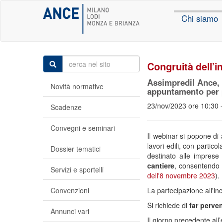
Chi siamo
Congruità dell’i
Assimpredil Ance, 
Novità normative
appuntamento per pa
23/nov/2023 ore 10:30 
Scadenze
Convegni e seminari
Il webinar si popone di
lavori edili, con particol
Dossier tematici
destinato alle imprese
cantiere
, consentendo q
Servizi e sportelli
dell'8 novembre 2023
).
Convenzioni
La partecipazione all'inc
Si richiede di
far perve
Annunci vari
Il giorno precedente all’e