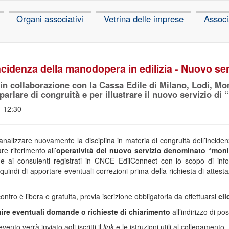
Organi associativi
Vetrina delle imprese
Associ
ncidenza della manodopera in edilizia - Nuovo se
in collaborazione con la Cassa Edile di Milano, Lodi, Mo
rlare di congruità e per illustrare il nuovo servizio di 
- 12:30
 analizzare nuovamente la disciplina in materia di congruità dell’incid
are riferimento all’
operatività del nuovo servizio denominato “monit
 e ai consulenti registrati in CNCE_EdilConnect con lo scopo di inf
uindi di apportare eventuali correzioni prima della richiesta di attest
ontro è libera e gratuita, previa iscrizione obbligatoria da effettuarsi
cl
nire eventuali domande o richieste di chiarimento
all’indirizzo di po
vento verrà inviato agli iscritti il
link
e le istruzioni utili al collegamento.