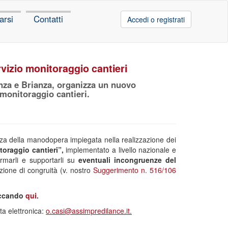
arsi
Contatti
Accedi o registrati
rvizio monitoraggio cantieri
nza e Brianza, organizza un nuovo
“monitoraggio cantieri.
enza della manodopera impiegata nella realizzazione dei
oraggio cantieri”,
implementato a livello nazionale e
ormarli e supportarli su
eventuali incongruenze del
azione di congruità (v. nostro
Suggerimento n. 516/106
iccando
qui
.
sta elettronica:
o.casi@assimpredilance.it
.