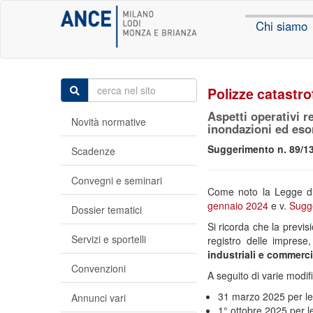
Chi siamo
Polizze catastr
Aspetti operativi re
Novità normative
inondazioni ed eso
Suggerimento n. 89/13
Scadenze
Convegni e seminari
Come noto la Legge di B
gennaio 2024
e v.
Sugge
Dossier tematici
Si ricorda che la prev
Servizi e sportelli
registro delle imprese,
industriali e commerci
Convenzioni
A seguito di varie modifi
31 marzo 2025 per le
Annunci vari
1° ottobre 2025 per 