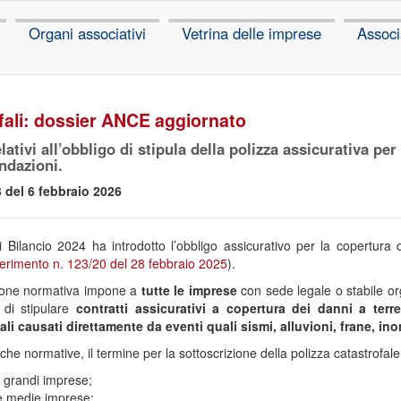
Organi associativi
Vetrina delle imprese
Associ
ofali: dossier ANCE aggiornato
lativi all’obbligo di stipula della polizza assicurativa per
ndazioni.
 del 6 febbraio 2026
ilancio 2024 ha introdotto l’obbligo assicurativo per la copertura de
rimento n. 123/20 del 28 febbraio 2025
).
isione normativa impone a
tutte le imprese
con sede legale o stabile org
 di stipulare
contratti assicurativi a copertura dei danni a terre
ali causati direttamente da eventi quali sismi, alluvioni, frane, i
che normative, il termine per la sottoscrizione della polizza catastrofale 
 grandi imprese;
le medie imprese;