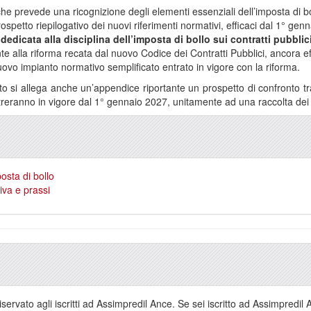
he prevede una ricognizione degli elementi essenziali dell’imposta di 
ospetto riepilogativo dei nuovi riferimenti normativi, efficaci dal 1° gen
 dedicata alla disciplina dell’imposta di bollo sui contratti pubblic
e alla riforma recata dal nuovo Codice dei Contratti Pubblici, ancora ef
 nuovo impianto normativo semplificato entrato in vigore con la riforma.
 si allega anche un’appendice riportante un prospetto di confronto t
treranno in vigore dal 1° gennaio 2027, unitamente ad una raccolta dei pr
sta di bollo
va e prassi
servato agli iscritti ad Assimpredil Ance. Se sei iscritto ad Assimpredil