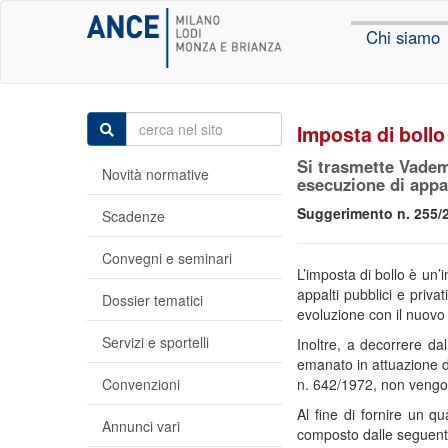
Chi siamo
Imposta di bollo
Si trasmette Vademe
Novità normative
esecuzione di appal
Suggerimento n. 255/2
Scadenze
Convegni e seminari
L’imposta di bollo è un’i
appalti pubblici e priva
Dossier tematici
evoluzione con il nuovo 
Servizi e sportelli
Inoltre, a decorrere da
emanato in attuazione de
Convenzioni
n. 642/1972, non vengon
Al fine di fornire un q
Annunci vari
composto dalle seguenti