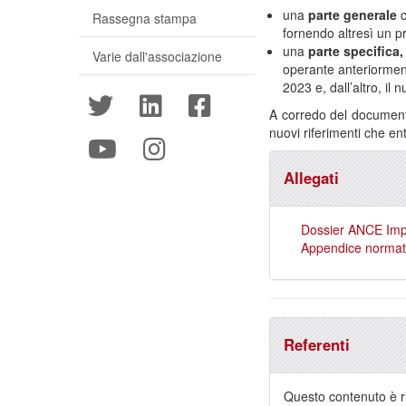
una
parte generale
c
Rassegna stampa
fornendo altresì un pr
una
parte specifica,
Varie dall'associazione
operante anteriorment
2023 e, dall’altro, il
A corredo del documento
nuovi riferimenti che en
Allegati
Dossier ANCE Impo
Appendice normati
Referenti
Questo contenuto è ri