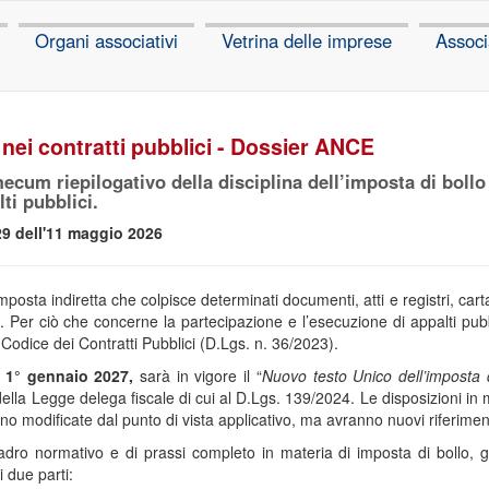
Organi associativi
Vetrina delle imprese
Associ
 nei contratti pubblici - Dossier ANCE
cum riepilogativo della disciplina dell’imposta di bollo 
ti pubblici.
9 dell'11 maggio 2026
mposta indiretta che colpisce determinati documenti, atti e registri, carta
ti. Per ciò che concerne la partecipazione e l’esecuzione di appalti pub
Codice dei Contratti Pubblici (D.Lgs. n. 36/2023).
l
1° gennaio 2027,
sarà in vigore il “
Nuovo testo Unico dell’imposta di r
lla Legge delega fiscale di cui al D.Lgs. 139/2024. Le disposizioni in m
o modificate dal punto di vista applicativo, ma avranno nuovi riferimen
uadro normativo e di prassi completo in materia di imposta di bollo,
 due parti: