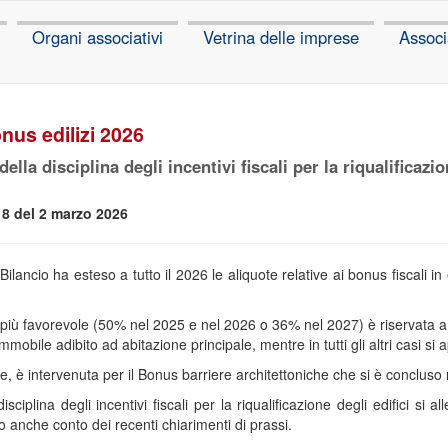
Organi associativi
Vetrina delle imprese
Associ
us edilizi 2026
lla disciplina degli incentivi fiscali per la riqualificazio
8 del 2 marzo 2026
lancio ha esteso a tutto il 2026 le aliquote relative ai bonus fiscali in 
a più favorevole (50% nel 2025 e nel 2026 o 36% nel 2027) è riservata a col
immobile adibito ad abitazione principale, mentre in tutti gli altri casi si 
, è intervenuta per il Bonus barriere architettoniche che si è concluso
a disciplina degli incentivi fiscali per la riqualificazione degli edifici
 anche conto dei recenti chiarimenti di prassi.