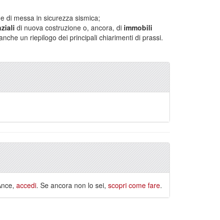
a e di messa in sicurezza sismica;
ziali
di nuova costruzione o, ancora, di
immobili
 anche un riepilogo dei principali chiarimenti di prassi.
 Ance,
accedi
. Se ancora non lo sei,
scopri come fare
.