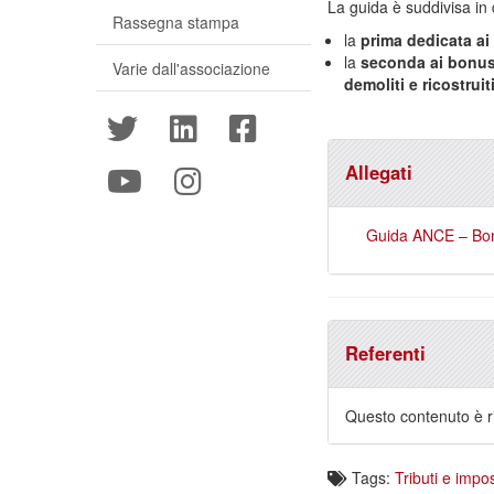
La guida è suddivisa in 
Rassegna stampa
la
prima dedicata ai
la
seconda ai bonus f
Varie dall'associazione
demoliti e ricostruit
Allegati
Guida ANCE – Bonu
Referenti
Questo contenuto è ri
Tags:
Tributi e impo