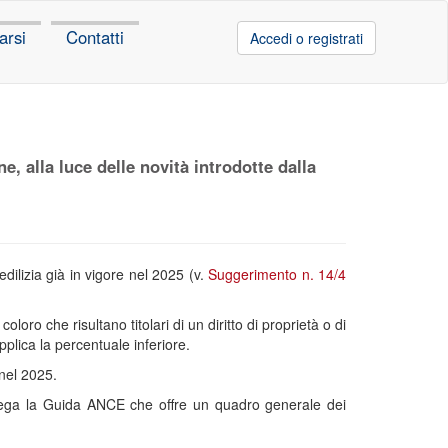
arsi
Contatti
Accedi o registrati
ne, alla luce delle novità introdotte dalla
edilizia già in vigore nel 2025 (v.
Suggerimento n. 14/4
oro che risultano titolari di un diritto di proprietà o di
applica la percentuale inferiore.
 nel 2025.
 si allega la Guida ANCE che offre un quadro generale dei