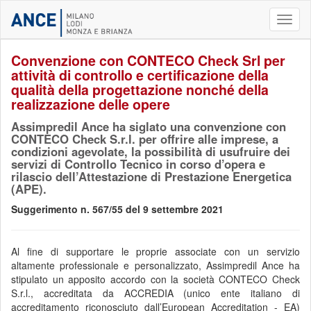
Toggl
naviga
Convenzione con CONTECO Check Srl per
attività di controllo e certificazione della
qualità della progettazione nonché della
realizzazione delle opere
Assimpredil Ance ha siglato una convenzione con
CONTECO Check S.r.l. per offrire alle imprese, a
condizioni agevolate, la possibilità di usufruire dei
servizi di Controllo Tecnico in corso d’opera e
rilascio dell’Attestazione di Prestazione Energetica
(APE).
Suggerimento n. 567/55 del 9 settembre 2021
Al fine di supportare le proprie associate con un servizio
altamente professionale e personalizzato, Assimpredil Ance ha
stipulato un apposito accordo con la società CONTECO Check
S.r.l., accreditata da ACCREDIA (unico ente italiano di
accreditamento riconosciuto dall’European Accreditation - EA)