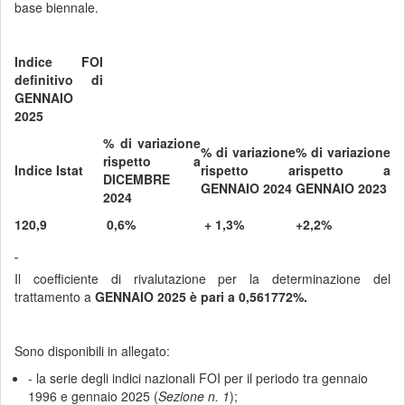
base biennale.
Indice FOI
definitivo di
GENNAIO
2025
% di variazione
% di variazione
% di variazione
rispetto a
Indice Istat
rispetto a
rispetto a
DICEMBRE
GENNAIO 2024
GENNAIO 2023
2024
120,9
0,6%
+ 1,3%
+2,2%
Il coefficiente di rivalutazione per la determinazione del
trattamento a
GENNAIO 2025 è pari a
0,561772%.
Sono disponibili in allegato:
- la serie degli indici nazionali FOI per il periodo tra gennaio
1996 e gennaio 2025 (
Sezione n. 1
);