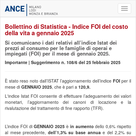
Toggl
naviga
Bollettino di Statistica - Indice FOI del costo
della vita a gennaio 2025
Si comunicano i dati relativi all’indice Istat dei
prezzi al consumo per le famiglie di operai e
impiegati (FOI) per il mese di gennaio 2025.
Importante | Suggerimento n. 108/6 del 25 febbraio 2025
È stato reso noto dall’ISTAT l’aggiornamento dell’indice
FOI
per il
mese di
GENNAIO 2025
, che è pari a
120,9.
L'indice Istat FOI consente di effettuare l’adeguamento dei valori
monetari, l’aggiornamento dei canoni di locazione e la
rivalutazione del trattamento di fine rapporto (TFR).
L’indice FOI di
GENNAIO 2025
è
in aumento
dello 0,6% rispetto
al mese precedente,
dell’1,3% su base annua
e del 2,2% su