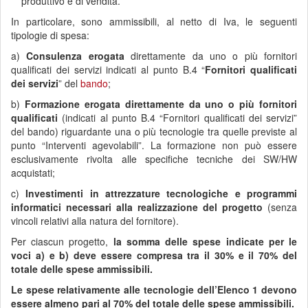
produttivo e di vendita.
In particolare, sono ammissibili, al netto di Iva, le seguenti
tipologie di spesa:
a)
Consulenza erogata
direttamente da uno o più fornitori
qualificati dei servizi indicati al punto B.4 “
Fornitori qualificati
dei servizi
” del
bando
;
b)
Formazione erogata direttamente da uno o più fornitori
qualificati
(indicati al punto B.4 “Fornitori qualificati dei servizi”
del bando) riguardante una o più tecnologie tra quelle previste al
punto “Interventi agevolabili”. La formazione non può essere
esclusivamente rivolta alle specifiche tecniche dei SW/HW
acquistati;
c)
Investimenti in attrezzature tecnologiche e programmi
informatici necessari alla realizzazione del progetto
(senza
vincoli relativi alla natura del fornitore).
Per ciascun progetto,
la somma delle spese indicate per le
voci a) e b) deve essere compresa tra il 30% e il 70% del
totale delle spese ammissibili.
Le spese relativamente alle tecnologie dell’Elenco 1 devono
essere almeno pari al 70% del totale delle spese ammissibili.