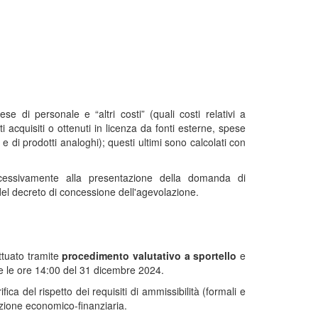
e di personale e “altri costi” (quali costi relativi a
i acquisiti o ottenuti in licenza da fonti esterne, spese
e e di prodotti analoghi); questi ultimi sono calcolati con
uccessivamente alla presentazione della domanda di
el decreto di concessione dell'agevolazione.
ttuato tramite
procedimento valutativo a sportello
e
re le ore 14:00 del 31 dicembre 2024.
a del rispetto dei requisiti di ammissibilità (formali e
azione economico-finanziaria.