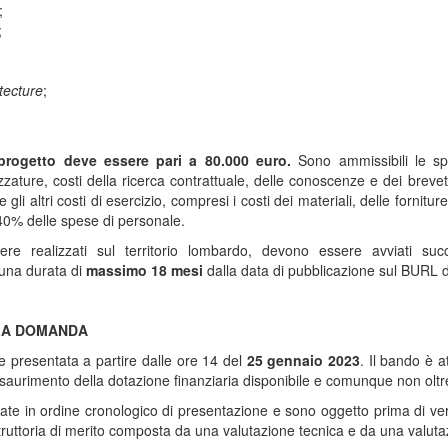
;
;
tecture
;
rogetto deve essere pari a 80.000 euro.
Sono ammissibili le spes
zature, costi della ricerca contrattuale, delle conoscenze e dei brevett
gli altri costi di esercizio, compresi i costi dei materiali, delle fornitur
l 40% delle spese di personale.
ere realizzati sul territorio lombardo, devono essere avviati s
 una durata di
massimo 18 mesi
dalla data di pubblicazione sul BURL d
LA DOMANDA
presentata a partire dalle ore 14 del
25 gennaio 2023
. Il bando è a
esaurimento della dotazione finanziaria disponibile e comunque non olt
 in ordine cronologico di presentazione e sono oggetto prima di verific
istruttoria di merito composta da una valutazione tecnica e da una valut