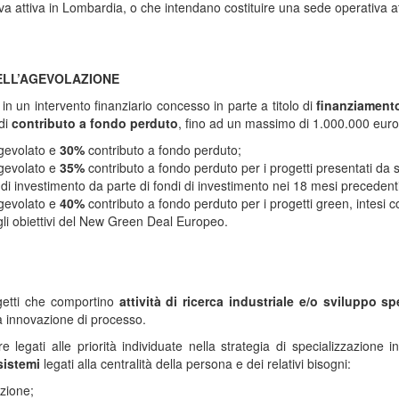
a attiva in Lombardia, o che intendano costituire una sede operativa att
ELL’AGEVOLAZIONE
in un intervento finanziario concesso in parte a titolo di
finanziament
 di
contributo a fondo perduto
, fino ad un massimo di 1.000.000 euro
gevolato e
30%
contributo a fondo perduto;
gevolato e
35%
contributo a fondo perduto per i progetti presentati da 
 di investimento da parte di fondi di investimento nei 18 mesi preceden
gevolato e
40%
contributo a fondo perduto per i progetti green, intesi com
li obiettivi del New Green Deal Europeo.
getti che comportino
attività di ricerca industriale e/o sviluppo 
a innovazione di processo.
e legati alle priorità individuate nella strategia di specializzazion
sistemi
legati alla centralità della persona e dei relativi bisogni:
azione;