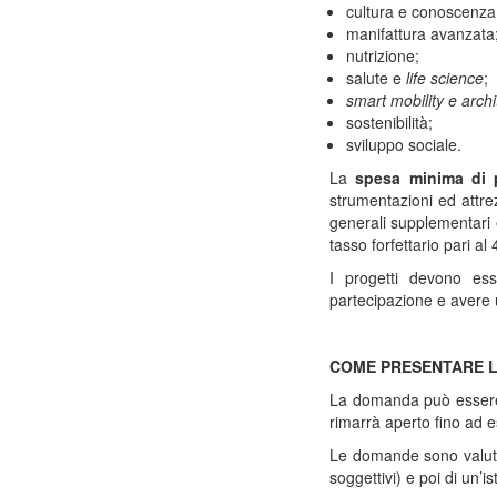
cultura e conoscenza
manifattura avanzata
nutrizione;
salute e
life science
;
smart mobility e archi
sostenibilità;
sviluppo sociale.
La
spesa minima di p
strumentazioni ed attrez
generali supplementari e 
tasso forfettario pari a
I progetti devono ess
partecipazione e avere
COME PRESENTARE 
La domanda può essere 
rimarrà aperto fino ad 
Le domande sono valutate
soggettivi) e poi di un’