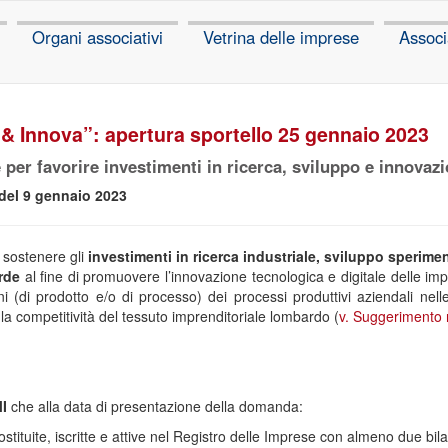
Organi associativi
Vetrina delle imprese
Associ
& Innova”: apertura sportello 25 gennaio 2023
 per favorire investimenti in ricerca, sviluppo e innovaz
del 9 gennaio 2023
 sostenere gli
investimenti in ricerca industriale, sviluppo sperime
rde
al fine di promuovere l’innovazione tecnologica e digitale delle im
ni (di prodotto e/o di processo) dei processi produttivi aziendali ne
a competitività del tessuto imprenditoriale lombardo (
v. Suggerimento 
I
che alla data di presentazione della domanda:
tituite, iscritte e attive nel Registro delle Imprese con almeno due bila