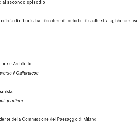
e al
secondo episodio
.
è parlare di urbanistica, discutere di metodo, di scelte strategiche per 
ttore e Architetto
averso il Gallaratese
banista
nel quartiere
dente della Commissione del Paesaggio di Milano