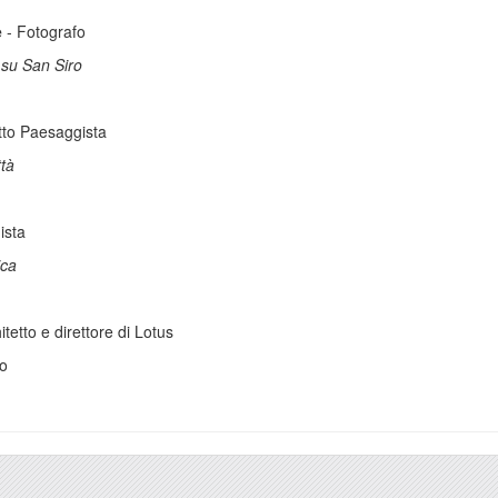
e
- Fotografo
su San Siro
tto Paesaggista
ttà
ista
ica
tetto e direttore di Lotus
no