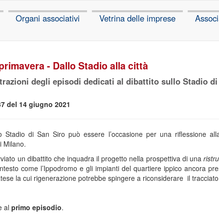
Organi associativi
Vetrina delle imprese
Associ
primavera - Dallo Stadio alla città
strazioni degli episodi dedicati al dibattito sullo Stadio 
37 del 14 giugno 2021
o Stadio di San Siro può essere l’occasione per una riflessione alla
i Milano.
iato un dibattito che inquadra il progetto nella prospettiva di una
ristr
contesto come l’Ippodromo e gli impianti del quartiere ippico ancora pre
tese la cui rigenerazione potrebbe spingere a riconsiderare il tracciato
e al
primo episodio
.