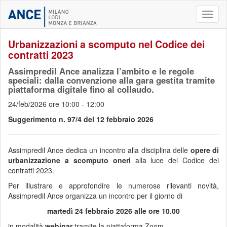
Toggl
naviga
Urbanizzazioni a scomputo nel Codice dei
contratti 2023
Assimpredil Ance analizza l’ambito e le regole
speciali: dalla convenzione alla gara gestita tramite
piattaforma digitale fino al collaudo.
24/feb/2026 ore 10:00 - 12:00
Suggerimento n. 97/4 del 12 febbraio 2026
Assimpredil Ance dedica un incontro alla disciplina delle
opere di
urbanizzazione a scomputo oneri
alla luce del Codice dei
contratti 2023.
Per illustrare e approfondire le numerose rilevanti novità,
Assimpredil Ance organizza un incontro
per il giorno di
martedì 24 febbraio 2026 alle ore 10.00
in modalità
webinar
tramite la piattaforma Zoom.