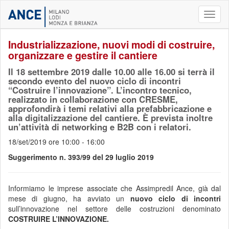
Toggl
naviga
Industrializzazione, nuovi modi di costruire,
organizzare e gestire il cantiere
Il 18 settembre 2019 dalle 10.00 alle 16.00 si terrà il
secondo evento del nuovo ciclo di incontri
“Costruire l’innovazione”. L’incontro tecnico,
realizzato in collaborazione con CRESME,
approfondirà i temi relativi alla prefabbricazione e
alla digitalizzazione del cantiere. È prevista inoltre
un’attività di networking e B2B con i relatori.
18/set/2019 ore 10:00 - 16:00
Suggerimento n. 393/99 del 29 luglio 2019
Informiamo le imprese associate che Assimpredil Ance, già dal
mese di giugno, ha avviato un
nuovo ciclo di incontri
sull’innovazione nel settore delle costruzioni denominato
COSTRUIRE L’INNOVAZIONE.