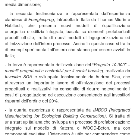
media dimensione;
- la seconda testimonianza è rappresentata dall’esperienza
olandese di
Energiesprog
, introdotta in Italia da Thomas Miorin e
Habitech, che presenta nuovi modelli di riqualificazione
energetica e edilizia integrata, basata su elementi prefabbricati
prodotti off-site, frutto di nuovi modelli di ingegnerizzazione ed
ottimizzazione dell’intero processo. Anche in questo caso si tratta
di esempi sperimentati all’estero che stanno per essere avviati in
Italia;
- la terza è rappresentata dell’evoluzione del “
Progetto 10.000” –
modelli progettuali e costruttivi per il social housing
, realizzata da
Investire SGR
e sviluppata tecnicamente da Andrea Sica, che
attraverso un importante lavoro di ottimizzazione dei processi
progettuali e realizzativi ha consentito di ridurre notevolmente i
costi di progettazione ed esecuzione consentendo agli investitori
risparmi dell'ordine del 20%.
- la quarta esperienza è rappresentata da
IMBCO (Integrated
Manufacturing for Ecological Building Construction)
. Si tratta di
una start up italiana che sviluppa un processo di prefabbricazione
integrato sul modello di Katerra o WOOD-Beton, ma con
componenti evolutive. L’intervento è utile per comprendere come