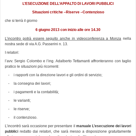
L’ESECUZIONE DELL’APPALTO DI LAVORI PUBBLICI
Situazioni critiche –Riserve –Contenzioso
che si terrà il giorno
6 giugno 2013 con inizio alle ore 14.30
L’incontro potrà essere seguito anche in videocon
ferenza a Monza
nella
nostra sede di via A.G. Passerini n. 13.
I relatori:
l’avv. Sergio Colombo e l’ing. Adalberto Tettamanti affronteranno con taglio
pratico le situazioni più ricorrenti:
-
i rapporti con la direzione lavori e gli ordini di servizio;
-
la consegna dei lavori;
-
i pagamenti e la contabilità;
-
le varianti;
-
le riserve;
-
il contenzioso.
L’incontrò sarà occasione per presentare il
manuale L’esecuzione dei lavori
pubblici
redatto dai relatori, che sarà messo a disposizione gratuitamente