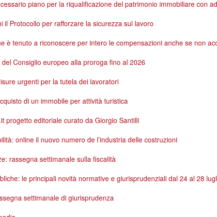
essario piano per la riqualificazione del patrimonio immobiliare con 
il Protocollo per rafforzare la sicurezza sul lavoro
ne è tenuto a riconoscere per intero le compensazioni anche se non a
a del Consiglio europeo alla proroga fino al 2026
ure urgenti per la tutela dei lavoratori
’acquisto di un immobile per attività turistica
it progetto editoriale curato da Giorgio Santilli
ilità: online il nuovo numero de l’industria delle costruzioni
e: rassegna settimanale sulla fiscalità
iche: le principali novità normative e giurisprudenziali dal 24 al 28 lu
rassegna settimanale di giurisprudenza