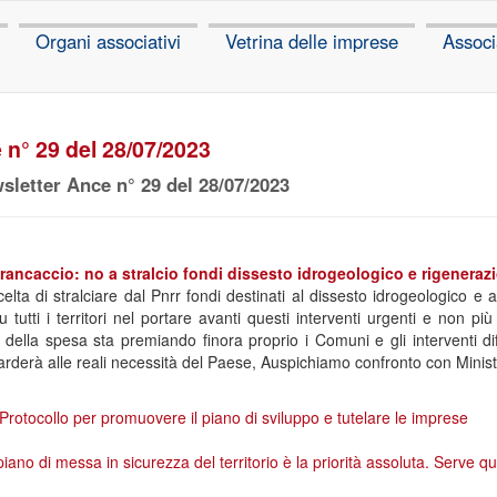
Organi associativi
Vetrina delle imprese
Associ
 n° 29 del 28/07/2023
sletter Ance n° 29 del 28/07/2023
rancaccio: no a stralcio fondi dissesto idrogeologico e rigenera
elta di stralciare dal Pnrr fondi destinati al dissesto idrogeologico 
tutti i territori nel portare avanti questi interventi urgenti e non più 
o della spesa sta premiando finora proprio i Comuni e gli interventi di
guarderà alle reali necessità del Paese, Auspichiamo confronto con Minist
Protocollo per promuovere il piano di sviluppo e tutelare le imprese
no di messa in sicurezza del territorio è la priorità assoluta. Serve qual