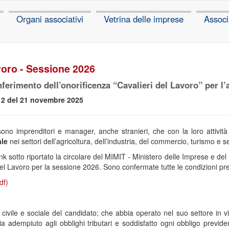
Organi associativi
Vetrina delle imprese
Associ
voro - Sessione 2026
onferimento dell’onorificenza “Cavalieri del Lavoro” per l
12 del 21 novembre 2025
sono imprenditori e manager, anche stranieri, che con la loro attività
ale
nei settori dell’agricoltura, dell’industria, del commercio, turismo e ser
ink sotto riportato la circolare del MIMIT - Ministero delle Imprese e del
el Lavoro per la sessione 2026. Sono confermate tutte le condizioni prev
df)
civile e sociale del candidato; che abbia operato nel suo settore in
ia adempiuto agli obblighi tributari e soddisfatto ogni obbligo previde