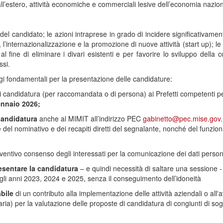
o all’estero, attività economiche e commerciali lesive dell’economia nazio
ali del candidato; le azioni intraprese in grado di incidere significativ
a, l’internazionalizzazione e la promozione di nuove attività (start up); 
 al fine di eliminare i divari esistenti e per favorire lo sviluppo della
si.
gi fondamentali per la presentazione delle candidature:
di candidatura (per raccomandata o di persona) ai Prefetti competenti pe
ennaio
2026;
candidatura
anche al MIMIT all’indirizzo PEC
gabinetto@pec.mise.gov.i
e del nominativo e dei recapiti diretti del segnalante, nonché del funzio
ventivo consenso degli interessati per la comunicazione dei dati personal
resentare la candidatura
– e quindi necessità di saltare una sessione 
li anni 2023, 2024 e 2025, senza il conseguimento dell’idoneità
abile
di un contributo alla implementazione delle attività aziendali o all'
aria) per la valutazione delle proposte di candidatura di congiunti di sogge