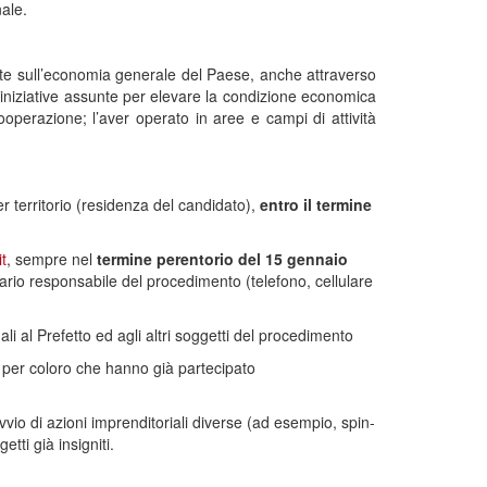
nale.
amente sull’economia generale del Paese, anche attraverso
le iniziative assunte per elevare la condizione economica
 cooperazione; l’aver operato in aree e campi di attività
r territorio (residenza del candidato),
entro il termine
t
, sempre nel
termine perentorio del 15 gennaio
nario responsabile del procedimento (telefono, cellulare
i al Prefetto ed agli altri soggetti del procedimento
- per coloro che hanno già partecipato
avvio di azioni imprenditoriali diverse (ad esempio, spin-
tti già insigniti.