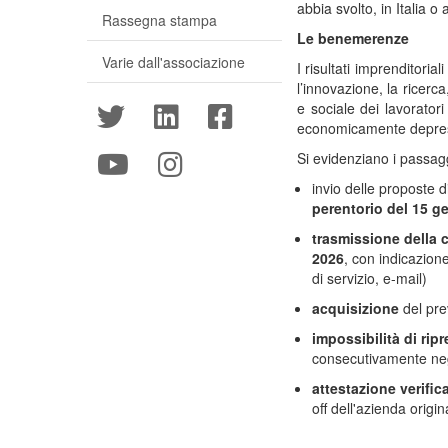
abbia svolto, in Italia 
Rassegna stampa
Le benemerenze
Varie dall'associazione
I risultati imprenditori
l’innovazione, la ricerc
e sociale dei lavoratori
economicamente depres
Si evidenziano i passag
invio delle proposte 
perentorio del
15 g
trasmissione della 
2026
, con indicazion
di servizio, e-mail)
acquisizione
del pre
impossibilità di rip
consecutivamente neg
attestazione verific
off dell'azienda origin