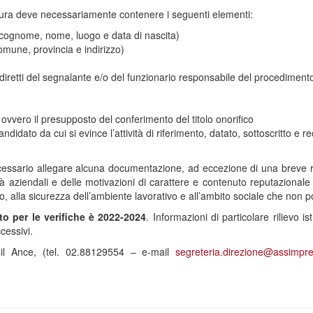
tura deve necessariamente contenere i seguenti elementi:
(cognome, nome, luogo e data di nascita)
omune, provincia e indirizzo)
diretti del segnalante e/o del funzionario responsabile del procedimento (
 ovvero il presupposto del conferimento del titolo onorifico
andidato da cui si evince l’attività di riferimento, datato, sottoscritto e
cessario allegare alcuna documentazione, ad eccezione di una breve r
vità aziendali e delle motivazioni di carattere e contenuto reputazionale 
rio, alla sicurezza dell’ambiente lavorativo e all’ambito sociale che non 
nto per le verifiche è 2022-2024
. Informazioni di particolare rilievo 
cessivi.
edil Ance, (tel. 02.88129554 – e-mail
segreteria.direzione@assimpred